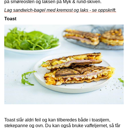
på smøreosten og laksen på Myk & rund-skiven.
Lag sandwich-bagel med kremost og laks - se oppskrift.
Toast
Toast slår aldri feil og kan tilberedes både i toastjern,
stekepanne og ovn. Du kan også bruke vaffeljernet, så får