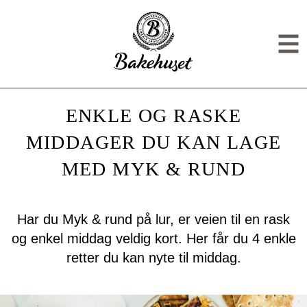
Gå til hovedinnhold
Gå til meny
ENKLE OG RASKE MIDDAGER 
Men
ENKLE OG RASKE
MIDDAGER DU KAN LAGE
MED MYK & RUND
Har du Myk & rund på lur, er veien til en rask
og enkel middag veldig kort. Her får du 4 enkle
retter du kan nyte til middag.