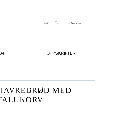
Søk etter:
Søk
Om oss
RAFT
OPPSKRIFTER
HAVREBRØD MED
FALUKORV