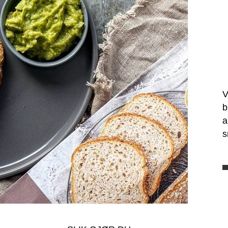
V
b
a
s