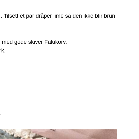
ilsett et par dråper lime så den ikke blir brun
med gode skiver Falukorv.
rk.
?