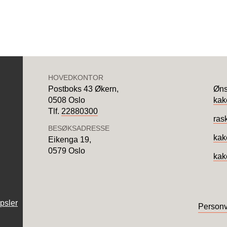
HOVEDKONTOR
Postboks 43 Økern,
Øns
0508 Oslo
ka
Tlf.
22880300
ras
BESØKSADRESSE
kak
Eikenga 19,
0579 Oslo
kak
psler
Personv