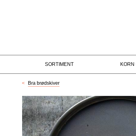
HAVREBRØD MED
Gå til hovedinnhold
Gå til meny
SORTIMENT
KORN
Bra brødskiver