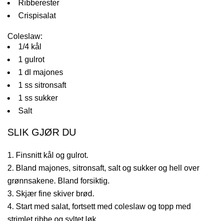
Ribberester
Crispisalat
Coleslaw:
1/4 kål
1 gulrot
1 dl majones
1 ss sitronsaft
1 ss sukker
Salt
SLIK GJØR DU
Finsnitt kål og gulrot.
Bland majones, sitronsaft, salt og sukker og hell over
grønnsakene. Bland forsiktig.
Skjær fine skiver brød.
Start med salat, fortsett med coleslaw og topp med
strimlet ribbe og syltet løk.